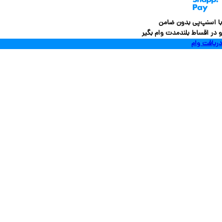
سنپ‌پی بدون ضامن
 اقساط بلندمدت وام بگیر
فت وام