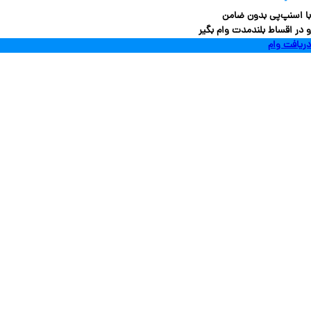
سنپ‌پی بدون ضامن
 اقساط بلندمدت وام بگیر
فت وام