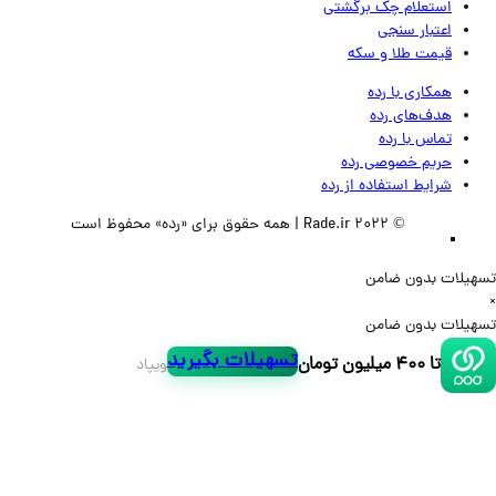
استعلام چک برگشتی
اعتبار سنجی
قیمت طلا و سکه
همکاری با رده
هدف‌های رده
تماس‌ با‌ رده
حریم خصوصی رده
شرایط استفاده از رده
© 2022 Rade.ir | همه حقوق برای «رده» محفوظ است
لات بدون ضامن
لات بدون ضامن
تسهیلات بگیرید
تا ۴۰۰ میلیون تومان
ویپاد