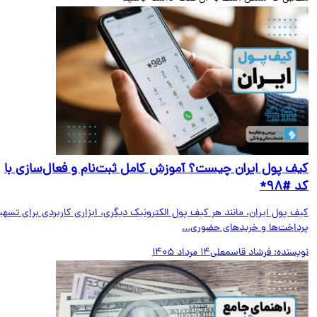
ف پول ایران چیست؟ آموزش کامل ثبت‌نام و فعال‌سازی با
#۹۸*
ف پول ایران، مانند هر کیف پول الکترونیک دیگری، ابزاری کاربردی برای تسهیل
داخت‌ها و خریدهای حضوری...
یسنده:
فرشاد قاسمعلی
14 مرداد 1405