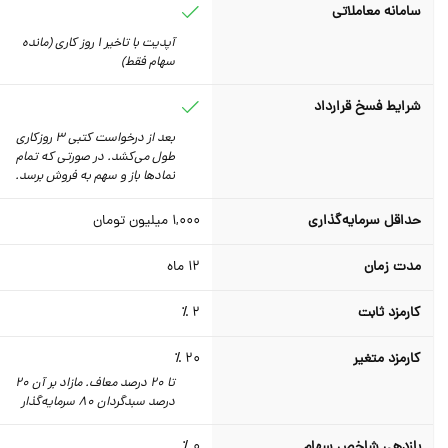
سامانه معاملاتی
آپدیت با تاخیر 1 روز کاری (مانده
سهام فقط)
شرایط فسخ قرارداد
بعد از درخواست کتبی 3 روزکاری
طول می‌کشد. در صورتی که تمام
نمادها باز و سهم به فروش برسد.
حداقل سرمایه‌گذاری
1,000
میلیون تومان
مدت زمان
12
ماه
کارمزد ثابت
2 ٪
کارمزد متغیر
20 ٪
تا 20 درصد معاف. مازاد بر آن 20
درصد سبدگردان 80 سرمایه‌گذار
بازدهی شاخص سهام
0 ٪