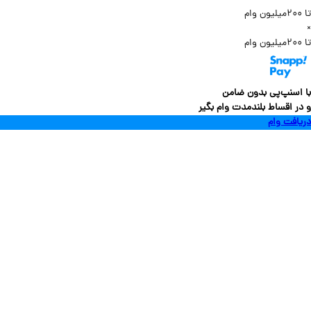
سنپ‌پی بدون ضامن
 اقساط بلندمدت وام بگیر
فت وام