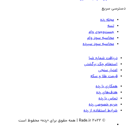
ترسی سریع
مجله رده
تسه
جست‌وجوی وام
محاسبه سود وام
محاسبه سود سپرده
دریافت شماره شبا
استعلام چک برگشتی
اعتبار سنجی
قیمت طلا و سکه
همکاری با رده
هدف‌های رده
تماس‌ با‌ رده
حریم خصوصی رده
شرایط استفاده از رده
© 2022 Rade.ir | همه حقوق برای «رده» محفوظ است