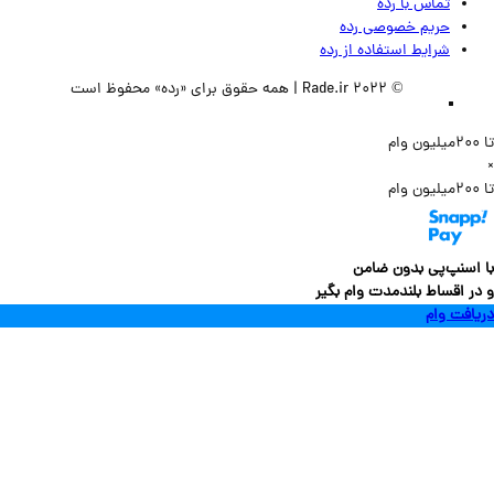
تماس‌ با‌ رده
حریم خصوصی رده
شرایط استفاده از رده
© 2022 Rade.ir | همه حقوق برای «رده» محفوظ است
سنپ‌پی بدون ضامن
 اقساط بلندمدت وام بگیر
فت وام