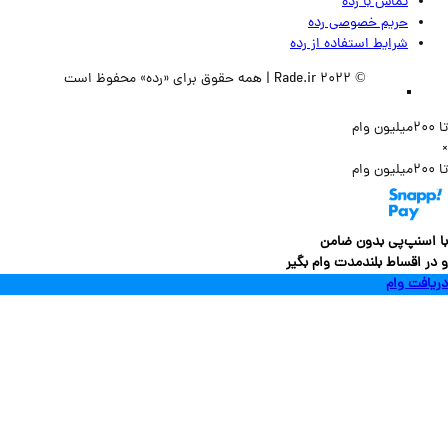
تماس‌ با‌ رده
حریم خصوصی رده
شرایط استفاده از رده
© 2022 Rade.ir | همه حقوق برای «رده» محفوظ است
سنپ‌پی بدون ضامن
 اقساط بلندمدت وام بگیر
فت وام