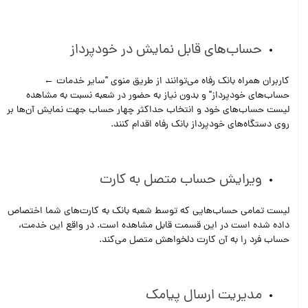
حساب‌های قابل نمایش در خودپرداز
کاربران همراه بانک رفاه می‌توانند از طریق منوی "سایر خدمات ←
حساب‌های خودپرداز" و بدون نیاز به حضور در ﺷﻌﺒﻪ ﻧﺴﺒﺖ ﺑﻪ ﻣﺸﺎﻫﺪه
ﻟﻴﺴﺖ ﺣﺴﺎب‌ﻫﺎی ﺧﻮد و اﻧﺘﺨﺎب ﺣﺪاﻛﺜﺮ ﭼﻬﺎر ﺣﺴﺎب ﺟﻬﺖ ﻧﻤﺎﻳﺶ آن‌ها ﺑﺮ
روی دﺳﺘﮕﺎه‌ﻫﺎی ﺧﻮدﭘﺮداز ﺑﺎﻧﻚ رفاه اقدام کنند.
ویرایش حساب متصل به کارت
لیست تمامی حساب‌هایی که توسط شعبه بانک به کارت‌های شما اختصاص
داده شده است در این قسمت قابل مشاهده است. در واقع این خدمت،
حساب فرد را به آن کارت دلخواهش متصل می‌کند.
مدیریت ارسال پیامک