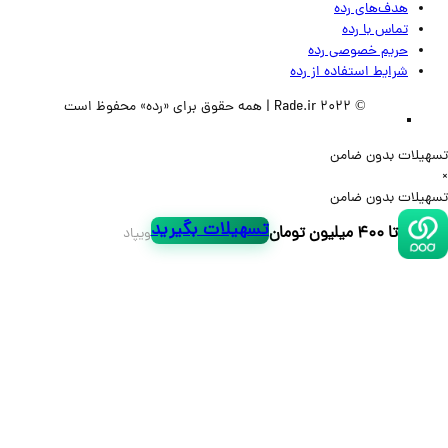
هدف‌های رده
تماس‌ با‌ رده
حریم خصوصی رده
شرایط استفاده از رده
© 2022 Rade.ir | همه حقوق برای «رده» محفوظ است
لات بدون ضامن
لات بدون ضامن
تسهیلات بگیرید
تا ۴۰۰ میلیون تومان
ویپاد