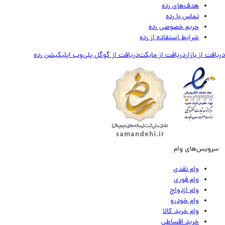
هدف‌های رده
تماس‌ با‌ رده
حریم خصوصی رده
شرایط استفاده از رده
ت از بازار
دریافت از مایکت
دریافت از گوگل پلی
وب اپلیکیشن رده
ویس‌های وام
وام نقدی
وام فوری
وام ازدواج
وام خودرو
وام خرید کالا
خرید اقساطی