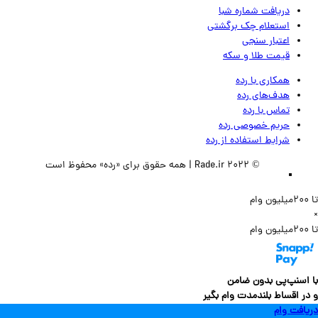
دریافت شماره شبا
استعلام چک برگشتی
اعتبار سنجی
قیمت طلا و سکه
همکاری با رده
هدف‌های رده
تماس‌ با‌ رده
حریم خصوصی رده
شرایط استفاده از رده
© 2022 Rade.ir | همه حقوق برای «رده» محفوظ است
سنپ‌پی بدون ضامن
 اقساط بلندمدت وام بگیر
فت وام