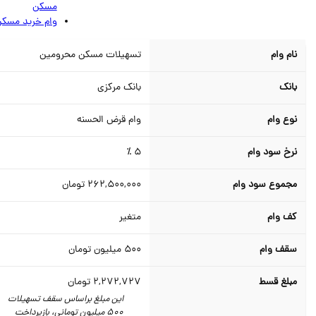
مسکن
وام خرید مسکن
نام وام
تسهیلات مسکن محرومین
بانک
بانک مرکزی
نوع وام
وام قرض الحسنه
نرخ سود وام
5 ٪
مجموع سود وام
262,500,000
تومان
کف وام
متغیر
سقف وام
500
میلیون تومان
مبلغ قسط
2,272,727
تومان
این مبلغ براساس سقف تسهیلات
500 میلیون تومانی، بازپرداخت