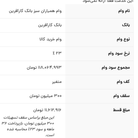
ن خدمت فعلا ارائه نمی‌شود
نام وام
وام همیاران سبز بانک کارآفرین
بانک
بانک کارآفرین
نوع وام
وام خرید کالا
نرخ سود وام
23 ٪
مجموع سود وام
118,064,993
تومان
کف وام
متغیر
سقف وام
300
میلیون تومان
مبلغ قسط
11,612,916
تومان
این مبلغ براساس سقف تسهیلات
300 میلیون تومان،‌ بازپرداخت 36
ماهه و سود 23٪‌ محاسبه شده
است.