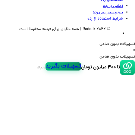
تماس‌ با‌ رده
حریم خصوصی رده
شرایط استفاده از رده
© 2022 Rade.ir | همه حقوق برای «رده» محفوظ است
لات بدون ضامن
لات بدون ضامن
تسهیلات بگیرید
تا ۴۰۰ میلیون تومان
ویپاد