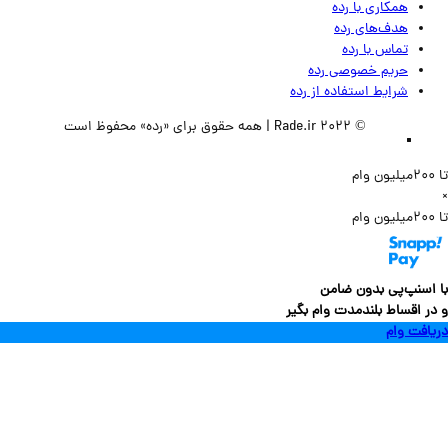
همکاری با رده
هدف‌های رده
تماس‌ با‌ رده
حریم خصوصی رده
شرایط استفاده از رده
© 2022 Rade.ir | همه حقوق برای «رده» محفوظ است
سنپ‌پی بدون ضامن
 اقساط بلندمدت وام بگیر
فت وام