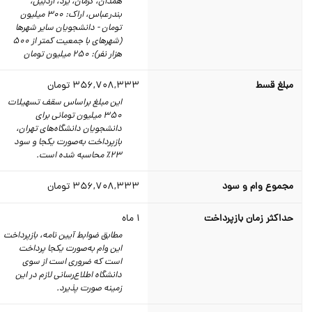
همدان، کرمان، یزد، اردبیل،
بندرعباس، اراک: 300 میلیون
تومان - دانشجویان سایر شهرها
(شهرهای با جمعیت کمتر از 500
هزار نفر): 250 میلیون تومان
مبلغ قسط
356,708,333
تومان
این مبلغ براساس سقف تسهیلات
350 میلیون تومانی برای
دانشجویان دانشگاه‌های تهران،
بازپرداخت به‌صورت یکجا و سود
23٪‌ محاسبه شده است.
مجموع وام و سود
356,708,333
تومان
حداکثر زمان بازپرداخت
1
ماه
مطابق ضوابط آیین نامه، بازپرداخت
این وام به‌صورت یکجا پرداخت
است که ضروري است از سوي
دانشگاه اطلاع‌رسانی لازم در این
زمینه صورت پذیرد.