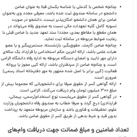
چنانچه شخص با کدملی یا شناسه یکسان قبلا به عنوان ضامن
دانشجو در سامانه صندوق ثبت شده باشد، معرفی مجدد وی به‌عنوان
ضامن برای همان دانشجو امکان‌پذیر نیست. دانشجو در صورت
تسویه کامل کلیه تعهدات مالی نسبت به صندوق رفاه می‌تواند در
همان مقطع یا مقاطع بعدی، مجددا سند تعهد جدید با ضامن قبلی با
رعایت ضوابط مربوطه در سامانه ثبت نماید.
چنانچه ضامن کارمند، حقوق‌بگیر، بازنشسته، مستمری‌بگیر و یا عضو
هیات علمی باشد، ارائه آخرین حکم استخدامی یا قرارداد یک ساله‌ی
دارای مهر تایید و امضای دستگاه مربوطه به اداره رفاه دانشگاه الزامی
است. و چنانچه ضامن از سردفتران باشد،‌ ارائه کپی مجوز یا پروانه
فعالیت (کپی برابر با اصل شده ممهور به مهر دفترخانه اسناد رسمی)
ضروری است.
ارائه گواهی کسر از حقوق صرفا برای دانشجویانی که مجموعا بیش از
مبلغ 300 میلیون تومان وام دریافت می‌کنند، الزامی است.
در گواهی کسر از حقوق می‌بایست نوع استخدام(رسمی، پیمانی،
قراردادی) درج گردد و صرفا خطاب به صندوق رفاه دانشجویان وزارت
علوم، تحقیقات و فناوری باشد و سازمان مربوطه متعهد به پرداخت
بدون قید و شرط بدهی از طریق کسر از حقوق ضامن باشد.
تعداد ضامنین و مبلغ ضمانت جهت دریافت وام‌های