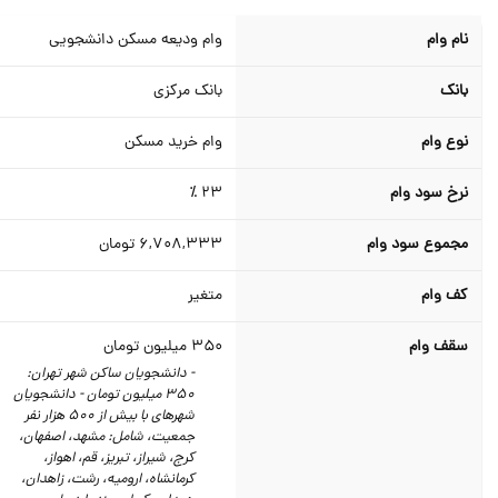
نام وام
وام ودیعه مسکن دانشجویی
بانک
بانک مرکزی
نوع وام
وام خرید مسکن
نرخ سود وام
23 ٪
مجموع سود وام
6,708,333
تومان
کف وام
متغیر
سقف وام
350
میلیون تومان
- دانشجویان ساکن شهر تهران:
350 میلیون تومان - دانشجویان
شهرهای با بیش از 500 هزار نفر
جمعیت، شامل: مشهد، اصفهان،
کرج، شیراز، تبریز، قم، اهواز،
کرمانشاه، ارومیه، رشت، زاهدان،