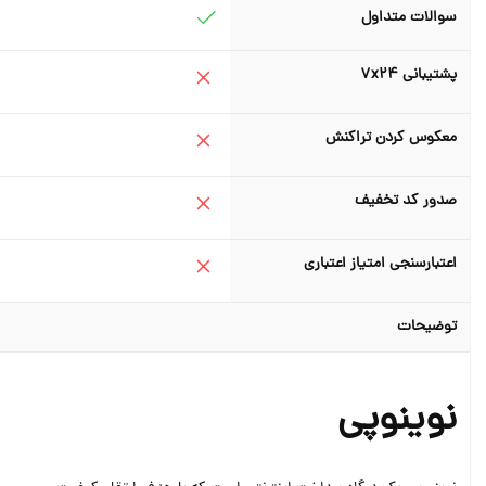
سوالات متداول
پشتیبانی ۷x۲۴
معکوس کردن تراکنش
صدور کد تخفیف
اعتبارسنجی امتیاز اعتباری
توضیحات
نوینوپی