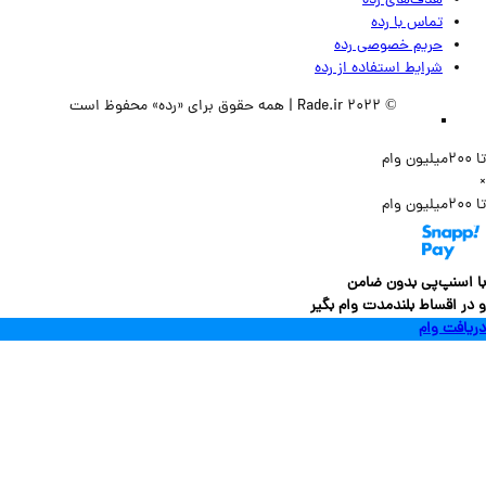
هدف‌های رده
تماس‌ با‌ رده
حریم خصوصی رده
شرایط استفاده از رده
© 2022 Rade.ir | همه حقوق برای «رده» محفوظ است
سنپ‌پی بدون ضامن
 اقساط بلندمدت وام بگیر
فت وام