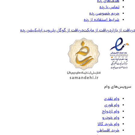
هدف‌های رده
تماس‌ با‌ رده
حریم خصوصی رده
شرایط استفاده از رده
ت از بازار
دریافت از مایکت
دریافت از گوگل پلی
وب اپلیکیشن رده
ویس‌های وام
وام نقدی
وام فوری
وام ازدواج
وام خودرو
وام خرید کالا
خرید اقساطی