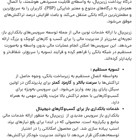
درگاه پرداخت زرین‌پال، به واسطه‌ی قابلیت مسیردهی هوشمند، با اتصالِ
همزمان به درگاه‌های متنوع و معتبر شاپرکی (PSP)، کاربران را به سریع‌ترین
و مطمئن‌ترین درگاه بانکی منتقل می‌کند و باعث افزایش درصد تراکنش‌های
موفق می‌شود.
زرین‌پال با ارائه خدمات نوین مالی از جمله توسعه سرویس‌های بانکداری باز،
تجربه‌ای مدرن‌تر از مدیریت مالی را برای کسب و کارهای کوچک و بزرگ ارائه
می‌دهد. این سرویس‌ها امکان انجام عملیات مالی بدون واسطه و به‌صورت
مستقیم در شبکه بانکی را فراهم کرده و فرآیند تسویه را سریع‌تر، شفاف‌تر و
پایدارتر کرده‌اند.
تسویه مستقیم :
به‌واسطه اتصال مستقیم به زیرساخت بانکی، وجوه حاصل از
تراکنش‌ها با
سرعت بالاتر
و
کارمزد کمتر
برای پذیرندگان در اولین
سیکل پایای روز بعد واریز می‌شود. این سرویس به‌ویژه برای
کسب‌وکارهایی با حجم تراکنش‌ بالا مزیت رقابتی مهمی به همراه
دارد.
خدمات بانکداری باز برای کسب‌وکارهای دیجیتال
بانکداری باز سرویس جدیدی از زرین‌پال به منظور ارائه خدمات مالی
جامع و یکپارچه است. محصولی که در ابتدا برای رفع نیازهای برند
اسنپ پیاده سازی شد. این محصول امکاناتی را در اختیار
توسعه‌دهندگان قرار می‌دهد تا بتوانند مدیریت خودکار تراکنش‌ها،