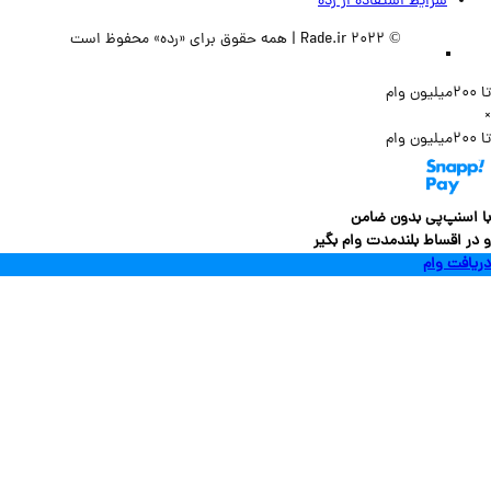
شرایط استفاده از رده
© 2022 Rade.ir | همه حقوق برای «رده» محفوظ است
سنپ‌پی بدون ضامن
 اقساط بلندمدت وام بگیر
فت وام