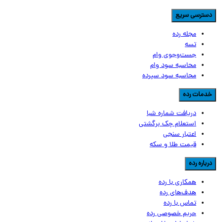
سترسی سریع
مجله رده
تسه
جست‌وجوی وام
محاسبه سود وام
محاسبه سود سپرده
دمات رده
دریافت شماره شبا
استعلام چک برگشتی
اعتبار سنجی
قیمت طلا و سکه
رباره رده
همکاری با رده
هدف‌های رده
تماس‌ با‌ رده
حریم خصوصی رده