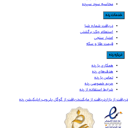
محاسبه سود سپرده
دمات رده
دریافت شماره شبا
استعلام چک برگشتی
اعتبار سنجی
قیمت طلا و سکه
رباره رده
همکاری با رده
هدف‌های رده
تماس‌ با‌ رده
حریم خصوصی رده
شرایط استفاده از رده
ت از بازار
دریافت از مایکت
دریافت از گوگل پلی
وب اپلیکیشن رده