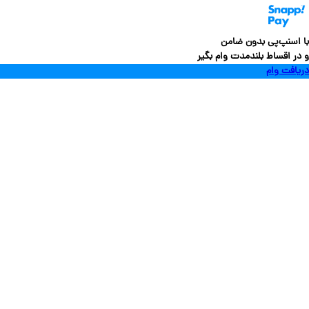
سنپ‌پی بدون ضامن
 اقساط بلندمدت وام بگیر
فت وام