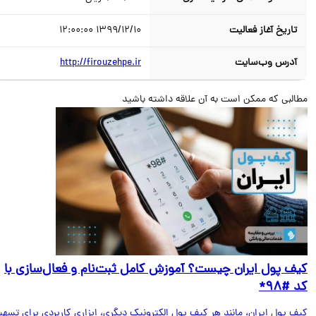
تاریخ آغاز فعالیت
1399/12/10 12:00:00
آدرس وب‌سایت
http://firouzehpe.ir
البی که ممکن است به آن علاقه داشته باشید
ف پول ایران چیست؟ آموزش کامل ثبت‌نام و فعال‌سازی با
#۹۸*
ف پول ایران، مانند هر کیف پول الکترونیک دیگری، ابزاری کاربردی برای تسهیل