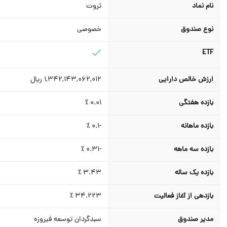
نام نماد
ثروت
نوع صندوق
خصوصی
ETF
ارزش خالص دارایی
1,342,143,062,012
ریال
بازده هفتگی
0.01
٪
بازده ماهانه
-0.1
٪
بازده سه ماهه
-0.31
٪
بازده یک ساله
3.43
٪
بازدهی از آغاز فعالیت
34.223
٪
مدیر صندوق
سبدگردان توسعه فیروزه