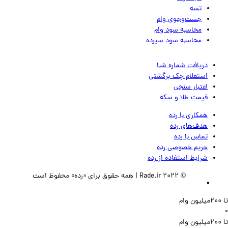
تسه
جست‌وجوی وام
محاسبه سود وام
محاسبه سود سپرده
دریافت شماره شبا
استعلام چک برگشتی
اعتبار سنجی
قیمت طلا و سکه
همکاری با رده
هدف‌های رده
تماس‌ با‌ رده
حریم خصوصی رده
شرایط استفاده از رده
© 2022 Rade.ir | همه حقوق برای «رده» محفوظ است