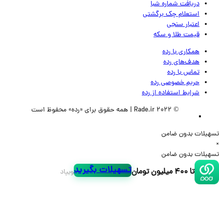
دریافت شماره شبا
استعلام چک برگشتی
اعتبار سنجی
قیمت طلا و سکه
همکاری با رده
هدف‌های رده
تماس‌ با‌ رده
حریم خصوصی رده
شرایط استفاده از رده
© 2022 Rade.ir | همه حقوق برای «رده» محفوظ است
لات بدون ضامن
لات بدون ضامن
تسهیلات بگیرید
تا ۴۰۰ میلیون تومان
ویپاد