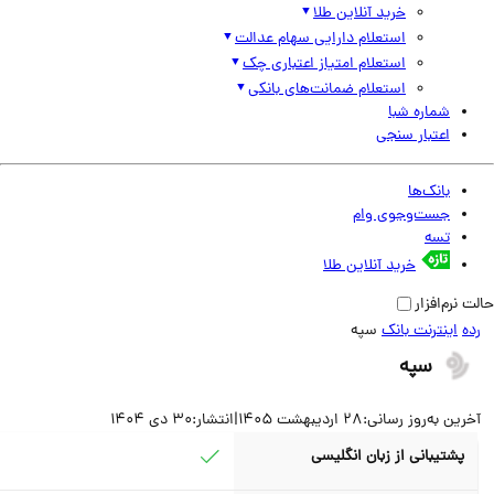
خرید آنلاین طلا
استعلام دارایی سهام عدالت
استعلام امتیاز اعتباری چک
استعلام ضمانت‌های بانکی
شماره شبا
اعتبار سنجی
بانک‌ها
جست‌وجوی وام
تسه
خرید آنلاین طلا
نرم‌افزار
اینترنت بانک
سپه
سپه
ین به‌روز رسانی:
28 اردیبهشت 1405
|
انتشار:
30 دی 1404
پشتیبانی از زبان انگلیسی