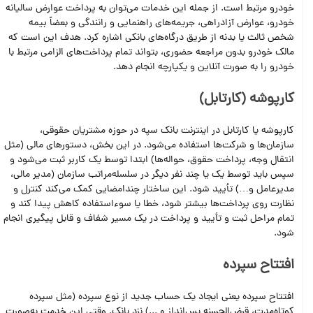
خودرو مرتبط است. از جمله این خدمات می‌توان به پرداخت عوارض سالیانه
خودرو، عوارض آزادراهی، جریمه‌های راهنمایی و رانندگی و بعضاً بیمه
شخص ثالث یا بدنه از طریق درگاه‌های بانکی اشاره کرد. هدف این است که
مالک خودرو بدون مراجعه حضوری، بتواند تمام پرداخت‌های الزامی مرتبط با
خودرو را به صورت آنلاین و یکپارچه انجام دهد.
کارپوشه (کارتابل)
کارپوشه یا کارتابل در اینترنت بانک سپه در حوزه مشتریان حقوقی،
سازمان‌ها و شرکت‌ها استفاده می‌شود. در این بخش، دستورهای مالی (مثل
انتقال وجه، پرداخت حقوق، حواله‌ها) ابتدا توسط یک کاربر ثبت می‌شود و
سپس باید توسط یک یا چند نفر دیگر در سلسله‌مراتب سازمان (مدیر مالی،
مدیرعامل و…) تأیید شود. این ساختار چند‌امضایی کمک می‌کند کنترل و
نظارت روی پرداخت‌ها بیشتر شود، خطا یا سوءاستفاده کاهش پیدا کند و
تمام مراحل ثبت و تأیید و پرداخت در یک مسیر شفاف و قابل پیگیری انجام
شود.
افتتاح سپرده
افتتاح سپرده یعنی ایجاد یک حساب جدید از نوع سپرده (مثل سپرده
کوتاه‌مدت، قرض‌الحسنه پس‌انداز و ...) نزد بانک. وقتی این خدمت به‌صورت