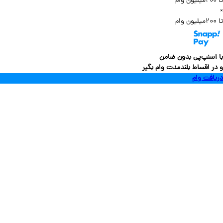
سنپ‌پی بدون ضامن
 اقساط بلندمدت وام بگیر
فت وام