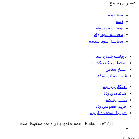
ترسی سریع
مجله رده
تسه
جست‌وجوی وام
محاسبه سود وام
محاسبه سود سپرده
دریافت شماره شبا
استعلام چک برگشتی
اعتبار سنجی
قیمت طلا و سکه
همکاری با رده
هدف‌های رده
تماس‌ با‌ رده
حریم خصوصی رده
شرایط استفاده از رده
© 2022 Rade.ir | همه حقوق برای «رده» محفوظ است