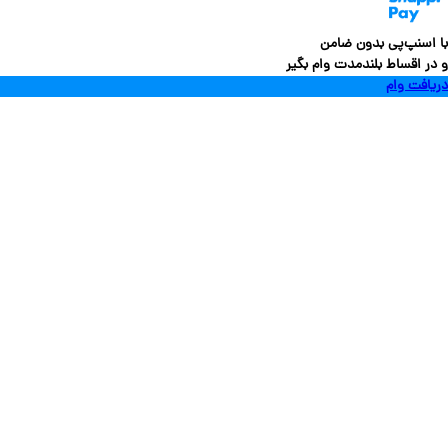
سنپ‌پی بدون ضامن
 اقساط بلندمدت وام بگیر
فت وام