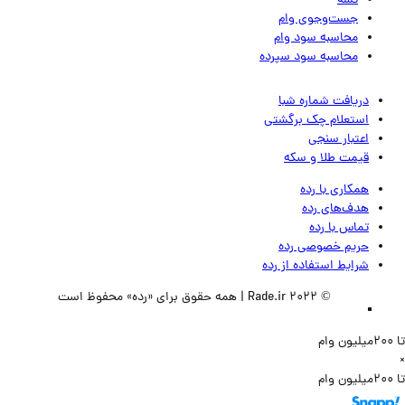
تسه
جست‌وجوی وام
محاسبه سود وام
محاسبه سود سپرده
دریافت شماره شبا
استعلام چک برگشتی
اعتبار سنجی
قیمت طلا و سکه
همکاری با رده
هدف‌های رده
تماس‌ با‌ رده
حریم خصوصی رده
شرایط استفاده از رده
© 2022 Rade.ir | همه حقوق برای «رده» محفوظ است