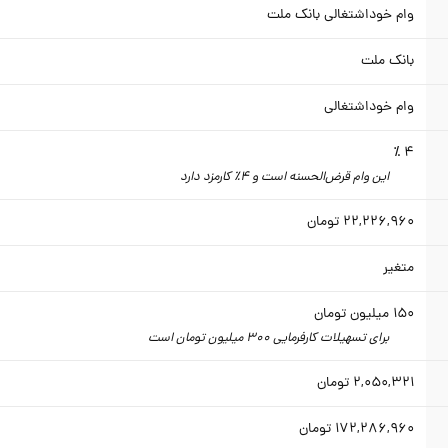
وام خوداشتغالی بانک ملت
بانک ملت
وام خوداشتغالی
4 ٪
این وام قرض‌الحسنه است و 4٪ کارمزد دارد
22,226,960
تومان
متغیر
150
میلیون تومان
برای تسهیلات کارفرمایی 300 میلیون تومان است
2,050,321
تومان
172,286,960
تومان