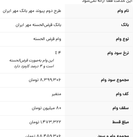
ن خدمت فعلا ارائه نمی‌شود
نام وام
طرح دوم پیوند مهر بانک مهر ایران
بانک
بانک قرض‌الحسنه مهر ایران
نوع وام
وام قرض الحسنه
نرخ سود وام
4 ٪
این وام به‌صورت قرض‌الحسنه
است و 4 درصد کارمزد دارد
مجموع سود وام
8,399,306
تومان
کف وام
متغیر
سقف وام
80
میلیون تومان
مبلغ قسط
1,473,322
تومان
مجموع وام و سود
88,459,306
تومان