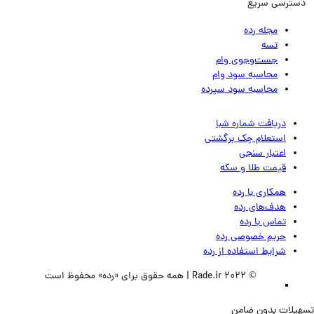
ترسی سریع
مجله رده
تسه
جست‌وجوی وام
محاسبه سود وام
محاسبه سود سپرده
دریافت شماره شبا
استعلام چک برگشتی
اعتبار سنجی
قیمت طلا و سکه
همکاری با رده
هدف‌های رده
تماس‌ با‌ رده
حریم خصوصی رده
شرایط استفاده از رده
© 2022 Rade.ir | همه حقوق برای «رده» محفوظ است
لات بدون ضامن