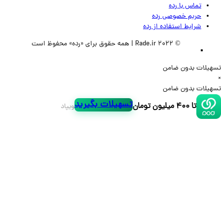
تماس‌ با‌ رده
حریم خصوصی رده
شرایط استفاده از رده
© 2022 Rade.ir | همه حقوق برای «رده» محفوظ است
لات بدون ضامن
لات بدون ضامن
تسهیلات بگیرید
تا ۴۰۰ میلیون تومان
ویپاد