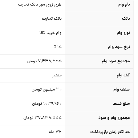
نام وام
طرح زوج مهر بانک تجارت
بانک
بانک تجارت
نوع وام
وام خرید کالا
نرخ سود وام
15 ٪
مجموع سود وام
7,438,555
تومان
کف وام
متغیر
سقف وام
30
میلیون تومان
مبلغ قسط
1,039,960
تومان
مجموع وام و سود
37,838,555
تومان
حداکثر زمان بازپرداخت
36
ماه