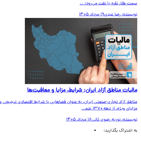
 طلا، نقره یا نفت می‌رود؛ ...
یسنده:
رضا عبدی
19 مرداد 1405
لیات مناطق آزاد ایران: شرایط، مزایا و معافیت‌ها
اطق آزاد تجاری-صنعتی ایران، به عنوان فضاهایی با شرایط اقتصادی ترجیحی و
ای ویژه، از دهه ۱۳۷۰ شم...
یسنده:
نوریه رضوی ثانی
18 مرداد 1405
اشتراک بگذارید: