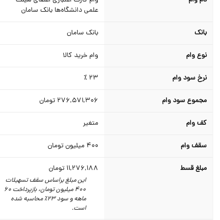
نام وام
وام کارت اعتباری اعضای هیئت
علمی دانشگاه‌ها بانک سامان
بانک
بانک سامان
نوع وام
وام خرید کالا
نرخ سود وام
23 ٪
مجموع سود وام
276,571,306
تومان
کف وام
متغیر
سقف وام
400
میلیون تومان
مبلغ قسط
11,276,188
تومان
این مبلغ براساس سقف تسهیلات
400 میلیون تومان،‌ بازپرداخت 60
ماهه و سود 23٪‌ محاسبه شده
است.