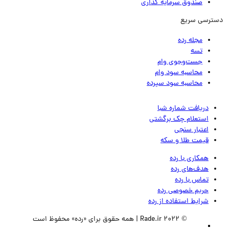
صندوق سرمایه گذاری
ترسی سریع
مجله رده
تسه
جست‌وجوی وام
محاسبه سود وام
محاسبه سود سپرده
دریافت شماره شبا
استعلام چک برگشتی
اعتبار سنجی
قیمت طلا و سکه
همکاری با رده
هدف‌های رده
تماس‌ با‌ رده
حریم خصوصی رده
شرایط استفاده از رده
© 2022 Rade.ir | همه حقوق برای «رده» محفوظ است