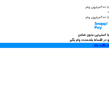
سنپ‌پی بدون ضامن
 اقساط بلندمدت وام بگیر
فت وام