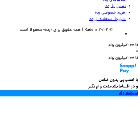
تماس‌ با‌ رده
حریم خصوصی رده
شرایط استفاده از رده
© 2022 Rade.ir | همه حقوق برای «رده» محفوظ است
سنپ‌پی بدون ضامن
 اقساط بلندمدت وام بگیر
فت وام