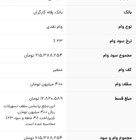
بانک
بانک رفاه کارگران
نوع وام
وام نقدی
نرخ سود وام
23 ٪
مجموع سود وام
215,388,254
تومان
کف وام
متغیر
سقف وام
400
میلیون تومان
مبلغ قسط
12,820,589
تومان
این مبلغ براساس سقف تسهیلات
ریال 400 میلیون تومان،‌
بازپرداخت 48 ماهه و سود 23٪‌
محاسبه شده است.
مجموع وام و سود
615,388,254
تومان