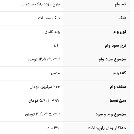
نام وام
طرح مژده بانک صادرات
بانک
بانک صادرات
نوع وام
وام نقدی
نرخ سود وام
4 ٪
مجموع سود وام
12,572,692
تومان
کف وام
متغیر
سقف وام
200
میلیون تومان
مبلغ قسط
5,904,797
تومان
مجموع وام و سود
214,625,692
تومان
حداکثر زمان بازپرداخت
36
ماه