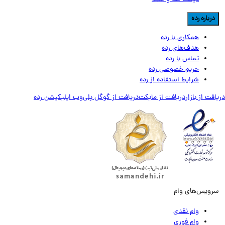
رباره رده
همکاری با رده
هدف‌های رده
تماس‌ با‌ رده
حریم خصوصی رده
شرایط استفاده از رده
ت از بازار
دریافت از مایکت
دریافت از گوگل پلی
وب اپلیکیشن رده
ویس‌های وام
وام نقدی
وام فوری