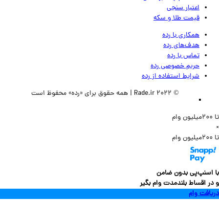
اعتبار سنجی
قیمت طلا و سکه
همکاری با رده
هدف‌های رده
تماس‌ با‌ رده
حریم خصوصی رده
شرایط استفاده از رده
© 2022 Rade.ir | همه حقوق برای «رده» محفوظ است
سنپ‌پی بدون ضامن
 اقساط بلندمدت وام بگیر
فت وام