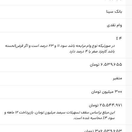
بانک سینا
وام نقدی
4 ٪
در صورتیکه نوع وام مرابحه باشد سود 11 و 23 درصد است و اگر قرض‌الحسنه
باشد کارمزد صفر یا 4 درصد دارد
6,539,655
تومان
متغیر
300
میلیون تومان
25,544,971
تومان
این مبلغ براساس سقف تسهیلات سیصد میلیون تومان، بازپرداخت 12 ماهه و
سود 4٪‌ محاسبه شده است.
306,539,653
تومان