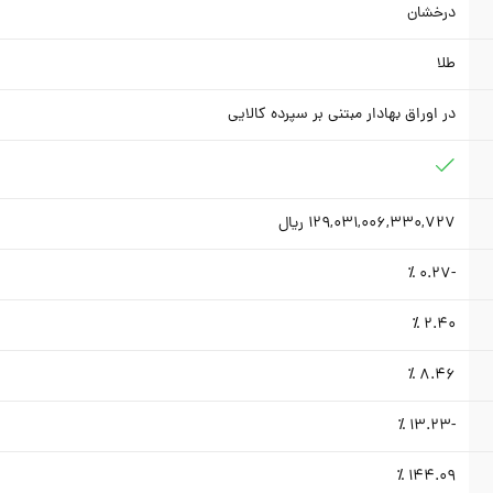
درخشان
طلا
در اوراق بهادار مبتنی بر سپرده کالایی
129,031,006,330,727
ریال
٪
-0.27
٪
2.40
٪
8.46
٪
-13.23
٪
144.09