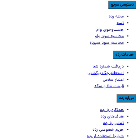
سترسی سریع
مجله رده
تسه
جست‌وجوی وام
محاسبه سود وام
محاسبه سود سپرده
دمات رده
دریافت شماره شبا
استعلام چک برگشتی
اعتبار سنجی
قیمت طلا و سکه
رباره رده
همکاری با رده
هدف‌های رده
تماس‌ با‌ رده
حریم خصوصی رده
شرایط استفاده از رده