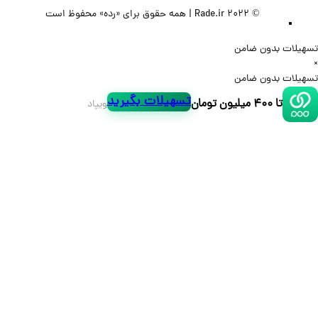
© 2022 Rade.ir | همه حقوق برای «رده» محفوظ است
لات بدون ضامن
لات بدون ضامن
تسهیلات بگیرید
تا ۴۰۰ میلیون تومان
ویپاد