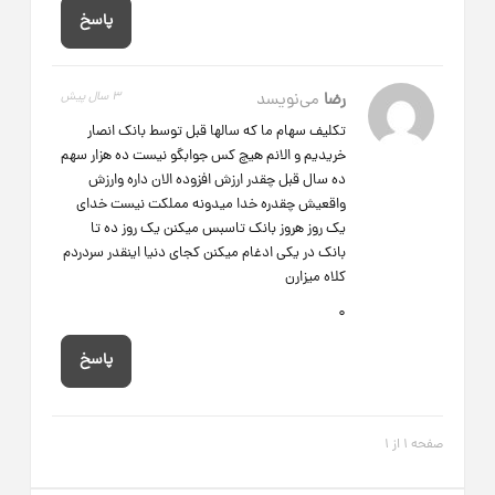
پاسخ
رضا
می‌نویسد
3 سال پیش
تکلیف سهام ما که سالها قبل توسط بانک انصار
خریدیم و الانم هیچ کس جوابگو نیست ده هزار سهم
ده سال قبل چقدر ارزش افزوده الان داره وارزش
واقعیش چقدره خدا میدونه مملکت نیست خدای
یک روز هروز بانک تاسبس میکنن یک روز ده تا
بانک در یکی ادغام میکنن کجای دنیا اینقدر سردردم
کلاه میزارن
0
پاسخ
صفحه 1 از 1