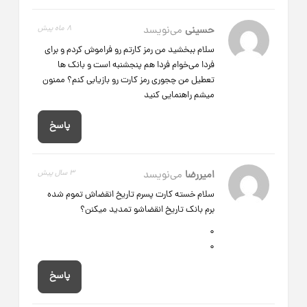
حسینی
می‌نویسد
8 ماه پیش
سلام ببخشید من رمز کارتم رو فراموش کردم و برای
فردا می‌خوام فردا هم پنجشنبه است و بانک ها
تعطیل من چجوری رمز کارت رو بازیابی کنم؟ ممنون
میشم راهنمایی کنید
پاسخ
امیررضا
می‌نویسد
3 سال پیش
سلام خسته کارت پسرم تاریخ انقضاش تموم شده
برم بانک تاریخ انقضاشو تمدید میکنن؟
0
0
پاسخ