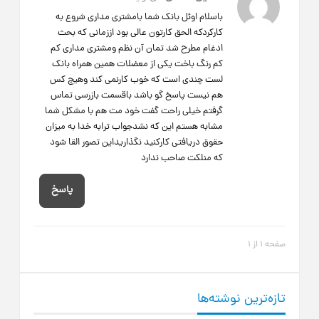
باسلام اوئل بانک شما بامشتری مداری شروع به
کارکردکه الحق کارتون عالی بود اززمانی که بحث
ادغام مطرح شد تمان آن نظم ومشتری مداری کم
کم رنگ باخت یکی از معضلات همین همراه بانک
لست چندی است که خوب کارنمی کند وهیچ کس
هم نیست پاسخ گو باشد باقسمت بازرسی تماس
گرفتم خیلی راحت گفت خود مت هم با مشکل شما
مشابه هستم این که نشدجواب ترابه خدا به میزان
حقوق دریافتی کارکنید نگذاریداین تصور القا شود
که منلکت صاحب ندارد
پاسخ
صفحه 1 از 1
تازه‌ترین نوشته‌ها