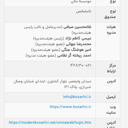
نوع
موسسه مالی
نوع
نامشخص
صندوق
هیات
غلامحسین صباغی
(مدیرعامل و نائب رئیس
مدیره
هیئت‌مدیره)
عیسی کاظم نژاد
(رئیس هیئت‌مدیره)
محمدرضا جهانی
(عضو هیئت‌مدیره)
امیر هوشنگ جنگی
(عضو هیئت‌مدیره)
احمد ریخته گر نظامی
(عضو هیئت مدیره)
مرکز
021- 42830
ارتباط
آدرس
میدان ولیعصر، بلوار کشاورز، ابتدای خیابان وصال
شیرازی، پلاک 121
ایمیل
info@kosarfci.ir
وب
https://www.kosarfci.ir
سایت
آدرس
https://modernkosarfci.net/simiaweb/login.htm