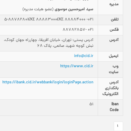
مدیره
سید امیرحسین موسوی
(عضو هیئت مدیره)
تلفن
021- 5-88782801ØŒ 88883000ØŒ 88884000
فکس
021 -88782857
آدرس
آدرس پستی: تهران، خیابان آفریقا، چهارراه جهان کودک،
نبش کوچه شهید صانعی، پلاک 68
ایمیل
info@cid.ir
وب
https://www.cid.ir
سایت
آدرس
https://ibank.cid.ir/webbank/login/loginPage.action
بانکداری‌
الکترونیک
51
Iban
Code
1