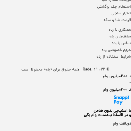
یافت شماره شبا
تعلام چک برگشتی
تبار سنجی
مت طلا و سکه
کاری با رده
ف‌های رده
اس‌ با‌ رده
یم خصوصی رده
ایط استفاده از رده
© 2022 Rade.ir | همه حقوق برای «رده» محفوظ است
ون وام
ون وام
 اسنپ‌پی بدون ضامن
در اقساط بلندمدت وام بگیر
یافت وام