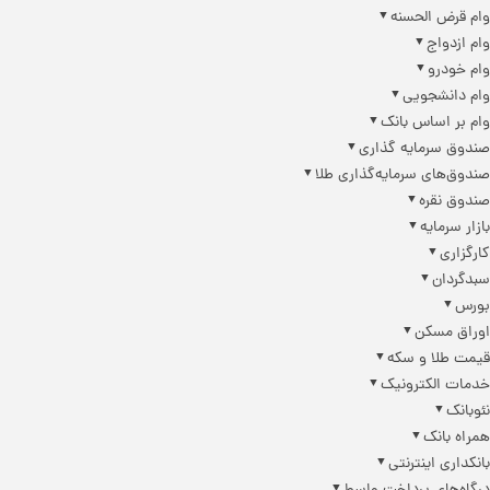
م قرض الحسنه
م ازدواج
م خودرو
م دانشجویی
م بر اساس بانک
دوق سرمایه گذاری
دوق‌های سرمایه‌گذاری طلا
دوق نقره
زار سرمایه
رگزاری
دگردان
ورس
راق مسکن
مت طلا و سکه
مات الکترونیک
وبانک
راه بانک
نکداری اینترنتی