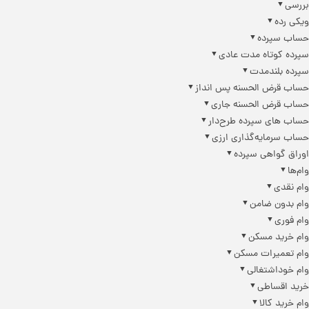
رسی
کی رده
اب سپرده
رده کوتاه مدت عادی
رده بلندمدت
اب قرض الحسنه پس انداز
اب قرض الحسنه جاری
اب های سپرده طرح‌دار
اب سرمایه‌گذاری ارزی
راق گواهی سپرده
م‌ها
م نقدی
م بدون ضامن
م فوری
م خرید مسکن
م تعمیرات مسکن
م خوداشتغالی
ید اقساطی
م خرید کالا