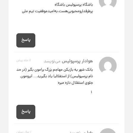
باشگاه پرسپولیس باشگاه
پرطرفدارومحبوبی‌هست.به‌امیدموفقیت تیم ملی
پاسخ
هوادار پرسپولیس
می‌نویسد
11 ماه پیش
بانک شهر یه بازیکن مهاجم بزرگ برامون بگیر (در حد
نام پرسپولیس) از استقلالیا یاد بگیرید… آبرومون
جلوی استقلال داره میره
1
پاسخ
1 سال پیش