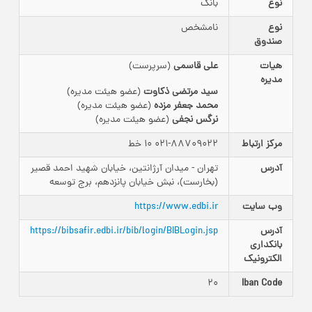
نوع
بانک
نوع
نامشخص
صندوق
هیات
علی قاسمی
(سرپرست)
مدیره
سید مرتضی ذکاوت
(عضو هیئت مدیره)
محمد جعفر مزده
(عضو هیئت مدیره)
نرگس نجفی
(عضو هیئت مدیره)
مرکز ارتباط
021-88709022 10 خط
آدرس
تهران - میدان آرژانتین، خیابان شهید احمد قصیر
(بخارست)، نبش خیابان پانزدهم، برج توسعه
وب سایت
https://www.edbi.ir
آدرس
https://bibsafir.edbi.ir/bib/login/BIBLogin.jsp
بانکداری‌
الکترونیک
20
Iban Code