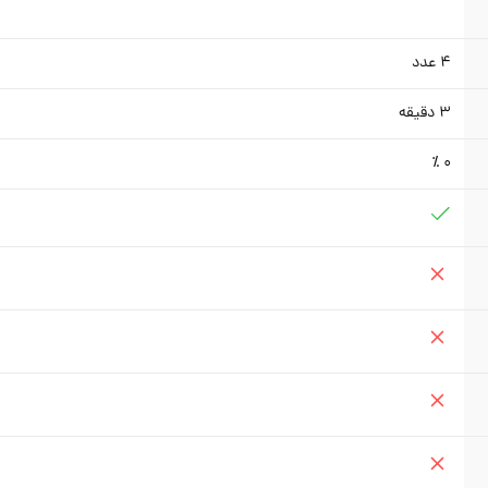
4
عدد
3
دقیقه
0 ٪