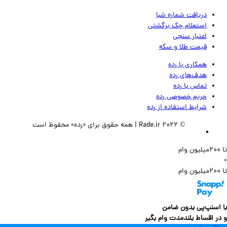
دریافت شماره شبا
استعلام چک برگشتی
اعتبار سنجی
قیمت طلا و سکه
همکاری با رده
هدف‌های رده
تماس‌ با‌ رده
حریم خصوصی رده
شرایط استفاده از رده
© 2022 Rade.ir | همه حقوق برای «رده» محفوظ است
سنپ‌پی بدون ضامن
 اقساط بلندمدت وام بگیر