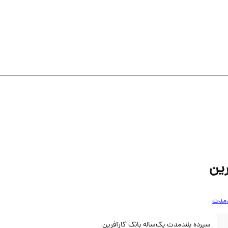
رین
دمدت
سپرده بلند‌مدت یک‌ساله بانک کارآفرین