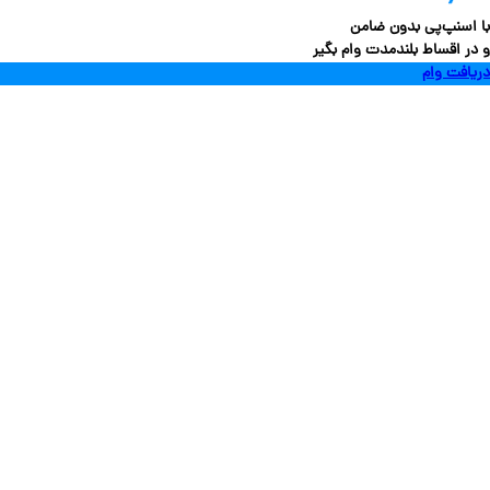
سنپ‌پی بدون ضامن
 اقساط بلندمدت وام بگیر
فت وام