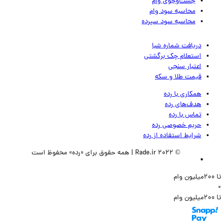
جست‌وجوی وام
محاسبه سود وام
محاسبه سود سپرده
دریافت شماره شبا
استعلام چک برگشتی
اعتبار سنجی
قیمت طلا و سکه
همکاری با رده
هدف‌های رده
تماس‌ با‌ رده
حریم خصوصی رده
شرایط استفاده از رده
© 2022 Rade.ir | همه حقوق برای «رده» محفوظ است