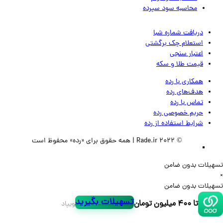
محاسبه سود سپرده
دریافت شماره شبا
استعلام چک برگشتی
اعتبار سنجی
قیمت طلا و سکه
همکاری با رده
هدف‌های رده
تماس‌ با‌ رده
حریم خصوصی رده
شرایط استفاده از رده
© 2022 Rade.ir | همه حقوق برای «رده» محفوظ است
لات بدون ضامن
لات بدون ضامن
تسهیلات بگیرید
تا ۴۰۰ میلیون تومان
ویپاد