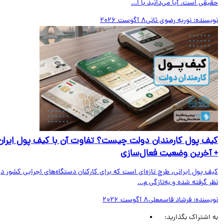
قی است. آیا می‌دانید با ا...
یسنده:
نوریه رضوی ثانی
8 آگوست 2026
ف پول کارمندان دولت چیست؟ تفاوت آن با کیف پول ایران
آخرین وضعیت فعال‌سازی
ف پول ایرانی، طرح تازه‌ای است که برای کارکنان دستگاه‌های اجرایی کشور در
 گرفته شده و به‌تازگی م...
یسنده:
فرشاد قاسمعلی
8 آگوست 2026
اشتراک بگذارید: