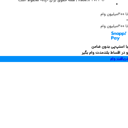
© 2022 Rade.ir | همه حقوق برای «رده» محفوظ است
سنپ‌پی بدون ضامن
 اقساط بلندمدت وام بگیر
فت وام