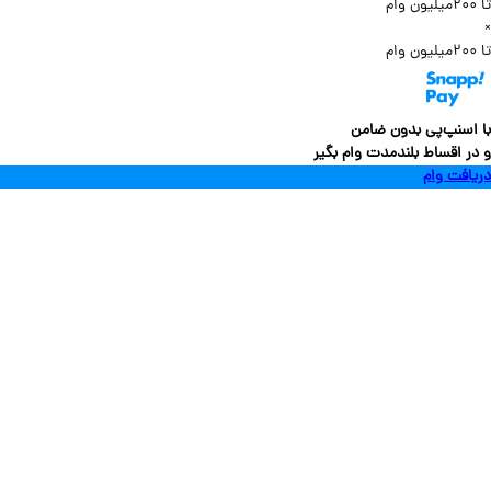
سنپ‌پی بدون ضامن
 اقساط بلندمدت وام بگیر
فت وام