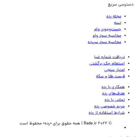
ترسی سریع
مجله رده
تسه
جست‌وجوی وام
محاسبه سود وام
محاسبه سود سپرده
دریافت شماره شبا
استعلام چک برگشتی
اعتبار سنجی
قیمت طلا و سکه
همکاری با رده
هدف‌های رده
تماس‌ با‌ رده
حریم خصوصی رده
شرایط استفاده از رده
© 2022 Rade.ir | همه حقوق برای «رده» محفوظ است