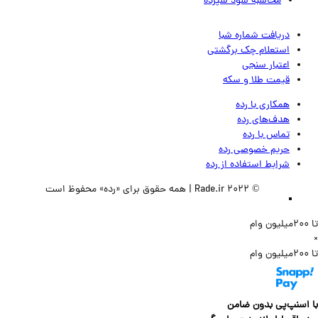
محاسبه سود سپرده
دریافت شماره شبا
استعلام چک برگشتی
اعتبار سنجی
قیمت طلا و سکه
همکاری با رده
هدف‌های رده
تماس‌ با‌ رده
حریم خصوصی رده
شرایط استفاده از رده
© 2022 Rade.ir | همه حقوق برای «رده» محفوظ است
سنپ‌پی بدون ضامن