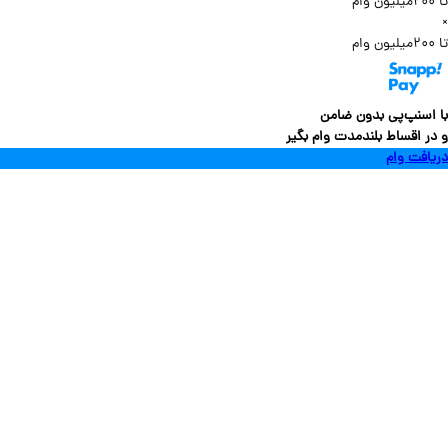
سنپ‌پی بدون ضامن
 اقساط بلندمدت وام بگیر
فت وام