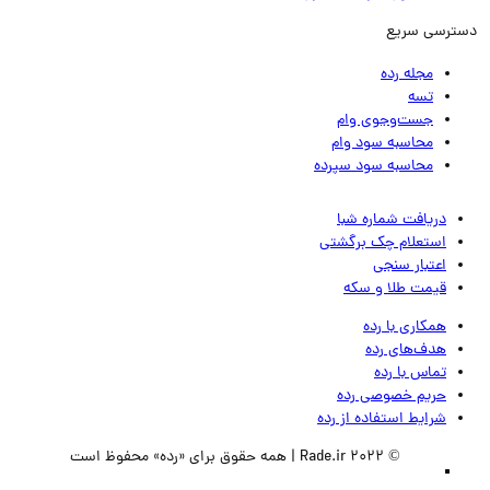
ترسی سریع
مجله رده
تسه
جست‌وجوی وام
محاسبه سود وام
محاسبه سود سپرده
دریافت شماره شبا
استعلام چک برگشتی
اعتبار سنجی
قیمت طلا و سکه
همکاری با رده
هدف‌های رده
تماس‌ با‌ رده
حریم خصوصی رده
شرایط استفاده از رده
© 2022 Rade.ir | همه حقوق برای «رده» محفوظ است