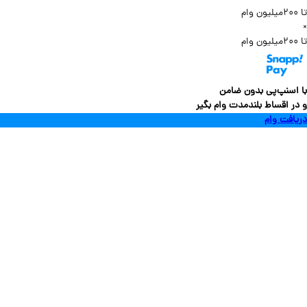
سنپ‌پی بدون ضامن
 اقساط بلندمدت وام بگیر
فت وام