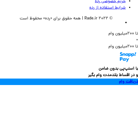
حریم خصوصی رده
شرایط استفاده از رده
© 2022 Rade.ir | همه حقوق برای «رده» محفوظ است
سنپ‌پی بدون ضامن
 اقساط بلندمدت وام بگیر
فت وام