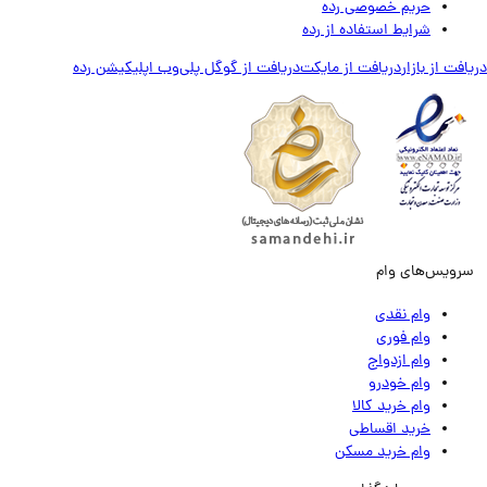
حریم خصوصی رده
شرایط استفاده از رده
ت از بازار
دریافت از مایکت
دریافت از گوگل پلی
وب اپلیکیشن رده
ویس‌های وام
وام نقدی
وام فوری
وام ازدواج
وام خودرو
وام خرید کالا
خرید اقساطی
وام خرید مسکن