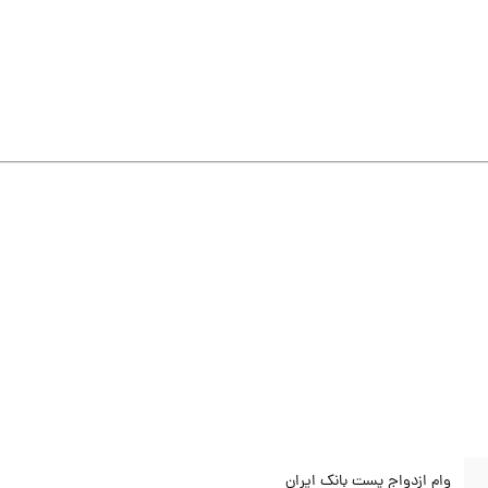
وام ازدواج پست بانک ايران