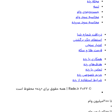
مجله رده
تسه
جست‌وجوی وام
محاسبه سود وام
محاسبه سود سپرده
دریافت شماره شبا
استعلام چک برگشتی
اعتبار سنجی
قیمت طلا و سکه
همکاری با رده
هدف‌های رده
تماس‌ با‌ رده
حریم خصوصی رده
شرایط استفاده از رده
© 2022 Rade.ir | همه حقوق برای «رده» محفوظ است