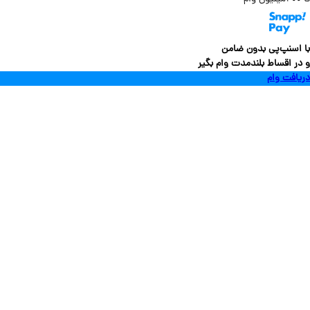
سنپ‌پی بدون ضامن
 اقساط بلندمدت وام بگیر
فت وام