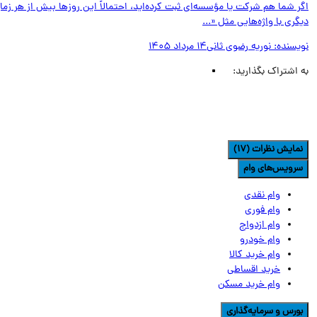
 شما هم شرکت یا مؤسسه‌ای ثبت کرده‌اید، احتمالاً این روزها بیش از هر زمان
ری با واژه‌هایی مثل «...
یسنده:
نوریه رضوی ثانی
14 مرداد 1405
اشتراک بگذارید:
مایش نظرات (17)
رویس‌های وام
وام نقدی
وام فوری
وام ازدواج
وام خودرو
وام خرید کالا
خرید اقساطی
وام خرید مسکن
ورس و سرمایه‌گذاری