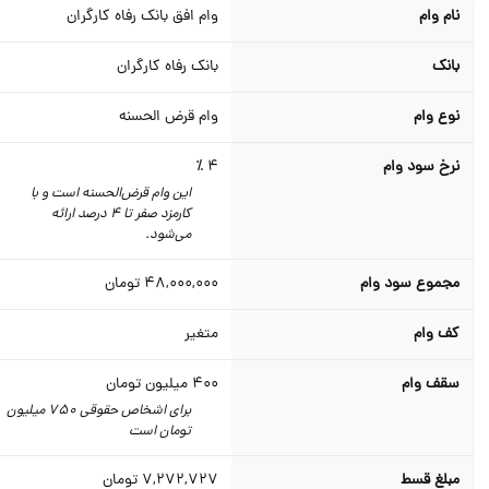
نام وام
وام افق بانک رفاه کارگران
بانک
بانک رفاه کارگران
نوع وام
وام قرض الحسنه
نرخ سود وام
4 ٪
این وام قرض‌الحسنه است و با
کارمزد صفر تا 4 درصد ارائه
می‌شود.
مجموع سود وام
48,000,000
تومان
کف وام
متغیر
سقف وام
400
میلیون تومان
برای اشخاص حقوقی 750 میلیون
تومان است
مبلغ قسط
7,272,727
تومان