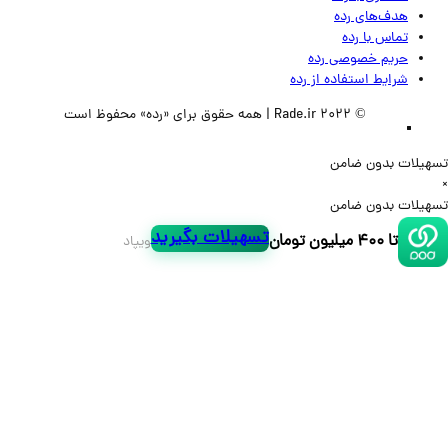
هدف‌های رده
تماس‌ با‌ رده
حریم خصوصی رده
شرایط استفاده از رده
© 2022 Rade.ir | همه حقوق برای «رده» محفوظ است
لات بدون ضامن
لات بدون ضامن
تسهیلات بگیرید
تا ۴۰۰ میلیون تومان
ویپاد