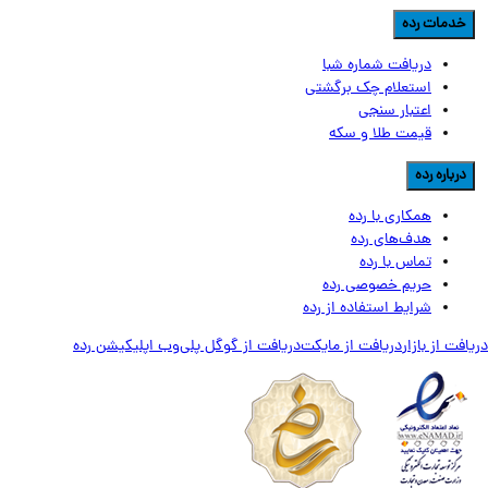
دمات رده
دریافت شماره شبا
استعلام چک برگشتی
اعتبار سنجی
قیمت طلا و سکه
رباره رده
همکاری با رده
هدف‌های رده
تماس‌ با‌ رده
حریم خصوصی رده
شرایط استفاده از رده
ت از بازار
دریافت از مایکت
دریافت از گوگل پلی
وب اپلیکیشن رده