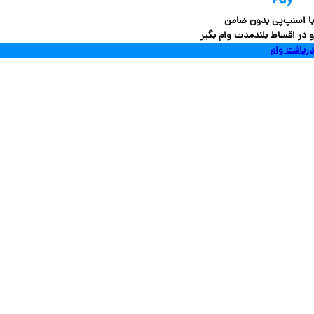
سنپ‌پی بدون ضامن
 اقساط بلندمدت وام بگیر
فت وام