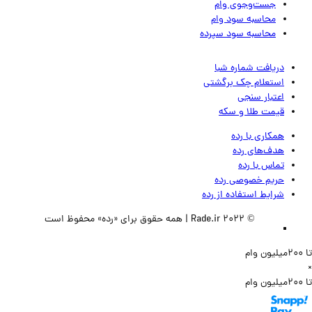
جست‌وجوی وام
محاسبه سود وام
محاسبه سود سپرده
دریافت شماره شبا
استعلام چک برگشتی
اعتبار سنجی
قیمت طلا و سکه
همکاری با رده
هدف‌های رده
تماس‌ با‌ رده
حریم خصوصی رده
شرایط استفاده از رده
© 2022 Rade.ir | همه حقوق برای «رده» محفوظ است