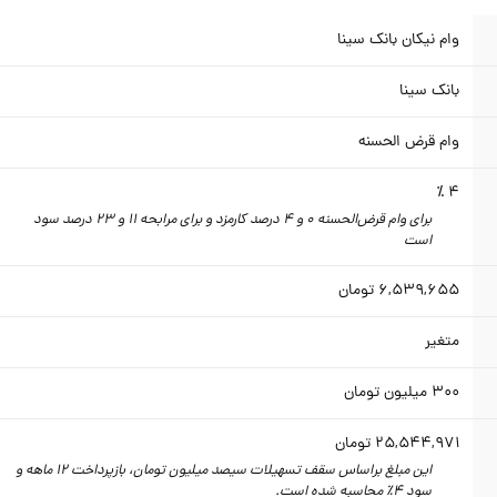
وام نیکان بانک سینا
بانک سینا
وام قرض الحسنه
4 ٪
برای وام قرض‌الحسنه 0 و 4 درصد کارمزد و برای مرابحه 11 و 23 درصد سود
است
6,539,655
تومان
متغیر
300
میلیون تومان
25,544,971
تومان
این مبلغ براساس سقف تسهیلات سیصد میلیون تومان، بازپرداخت 12 ماهه و
سود 4٪‌ محاسبه شده است.