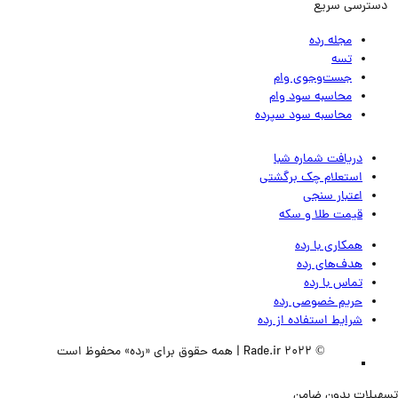
ترسی سریع
مجله رده
تسه
جست‌وجوی وام
محاسبه سود وام
محاسبه سود سپرده
دریافت شماره شبا
استعلام چک برگشتی
اعتبار سنجی
قیمت طلا و سکه
همکاری با رده
هدف‌های رده
تماس‌ با‌ رده
حریم خصوصی رده
شرایط استفاده از رده
© 2022 Rade.ir | همه حقوق برای «رده» محفوظ است
لات بدون ضامن