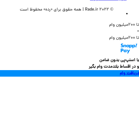
© 2022 Rade.ir | همه حقوق برای «رده» محفوظ است
سنپ‌پی بدون ضامن
 اقساط بلندمدت وام بگیر
فت وام