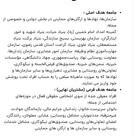
جامعه هدف اصلی :
سازمان‌ها، نهادها و ارگان‌های حمایتی در بخش دولتی و خصوصی از
جمله:
کمیته امداد امام خمینی (ره)، بنیاد حیات، بنیاد شهید و امور
ایثارگران، سازمان بهزیستی، بسیج سازندگی، بنیاد برکت، بنیاد
مستضعفان، بنیاد علوی، بنیاد کرامت آستان قدس رضوی، سازمان
مهارت‌آموزی نظام وظیفه، سازمان امور عشایری، سازمان زندان‌ها،
معاونت روستایی نهاد ریاست‌جمهوری، جهاد دانشگاهی، مؤسسات
خیریه، سمن‌های خیریه، صندوق‌های قرض‌الحسنه و نیکوکاری،
تعاونی‌های روستایی و عشایری، دهیاری‌ها و سایر سازمان‌ها و
نهادها که به صورت ماهیانه مبلغی را به حساب افراد تحت پوشش
خود واریز می نمایند.
جامعه هدف فرعی (مشتریان نهایی) :
افراد معرفی شده از سوی اشخاص حقوقی فعال در حوزه‌های
اجتماعی از جمله:
بانوان سرپرست خانوار، زندانیان جرایم مالی، بازماندگان حوادث
غیرمترقبه، مددجویان، مشاغل روستایی، عشایر، معلولان، رانندگان،
اعضای تعاونی‌های روستایی، صندوق‌های نیکوکاری، مشاغل خدمات
روستایی و سایر سازمان ها و ارگان های حمایتی