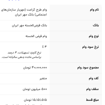
نام وام
وام طرح کرامت (مهریار سازمان‌های
اجتماعی) بانک مهر ایران
بانک
بانک قرض‌الحسنه مهر ایران
نوع وام
وام قرض الحسنه
نرخ سود وام
4 ٪
نرخ کارمزد تسهیلات، 4 درصد
براساس مانده بدهی سالیانه است.
مجموع سود وام
40,000,000
تومان
کف وام
متغیر
سقف وام
500
میلیون تومان
مبلغ قسط
15,151,515
تومان