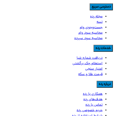
سترسی سریع
مجله رده
تسه
جست‌وجوی وام
محاسبه سود وام
محاسبه سود سپرده
دمات رده
دریافت شماره شبا
استعلام چک برگشتی
اعتبار سنجی
قیمت طلا و سکه
رباره رده
همکاری با رده
هدف‌های رده
تماس‌ با‌ رده
حریم خصوصی رده
شرایط استفاده از رده