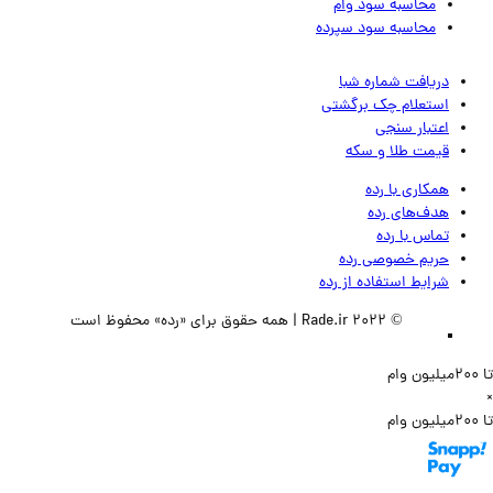
محاسبه سود وام
محاسبه سود سپرده
دریافت شماره شبا
استعلام چک برگشتی
اعتبار سنجی
قیمت طلا و سکه
همکاری با رده
هدف‌های رده
تماس‌ با‌ رده
حریم خصوصی رده
شرایط استفاده از رده
© 2022 Rade.ir | همه حقوق برای «رده» محفوظ است