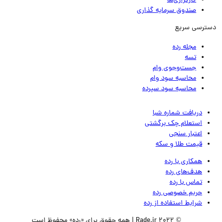
کارگزاری‌ها
صندوق سرمایه گذاری
ترسی سریع
مجله رده
تسه
جست‌وجوی وام
محاسبه سود وام
محاسبه سود سپرده
دریافت شماره شبا
استعلام چک برگشتی
اعتبار سنجی
قیمت طلا و سکه
همکاری با رده
هدف‌های رده
تماس‌ با‌ رده
حریم خصوصی رده
شرایط استفاده از رده
© 2022 Rade.ir | همه حقوق برای «رده» محفوظ است